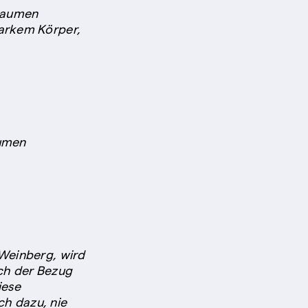
 Gaumen
tarkem Körper,
aumen
 Weinberg, wird
ch der Bezug
iese
ch dazu, nie