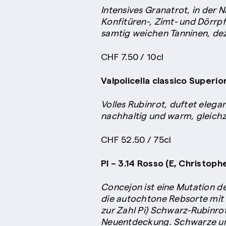
Intensives Granatrot, in der
Konfitüren-, Zimt- und Dörrp
samtig weichen Tanninen, dez
CHF 7.50 / 10cl
Valpolicella classico Superio
Volles Rubinrot, duftet eleg
nachhaltig und warm, gleichze
CHF 52.50 / 75cl
PI – 3.14 Rosso (E, Christoph
Concejon ist eine Mutation d
die autochtone Rebsorte mit
zur Zahl Pi) Schwarz-Rubinrot
Neuentdeckung. Schwarze und 